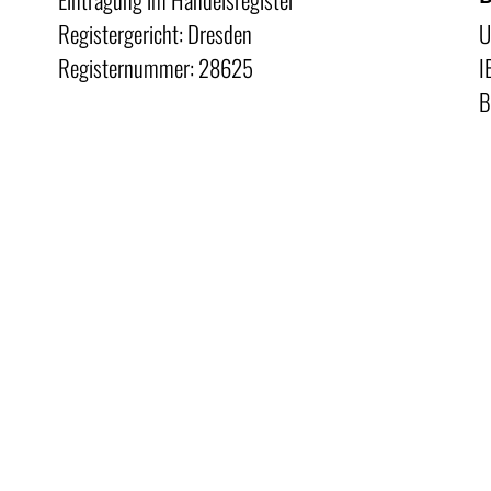
Registergericht: Dresden
U
Registernummer: 28625
I
B