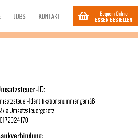
Bequem Online
E
JOBS
KONTAKT
ESSEN BESTELLEN
chen wir Sie
msatzsteuer-ID:
msatzsteuer-Identifikationsnummer gemäß
27 a Umsatzsteuergesetz:
E172924170
ankverbindung: